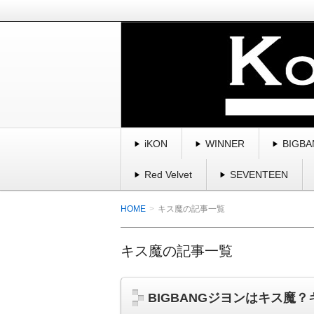
BIGBANG、winner、ikon、2
曲・スキャンダル・魅力を紹介してい
K-POP・韓国を愛す
iKON
WINNER
BIGBA
Red Velvet
SEVENTEEN
HOME
キス魔の記事一覧
キス魔の記事一覧
BIGBANGジヨンはキス魔