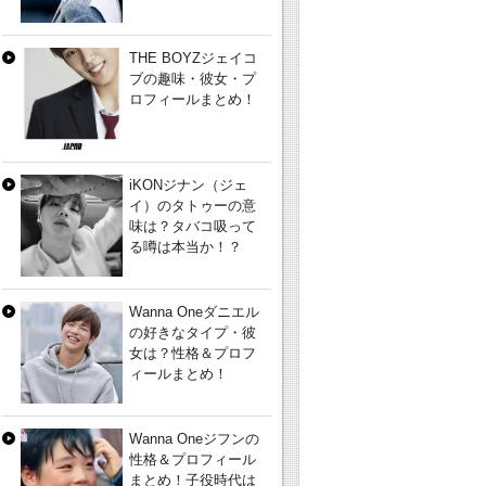
THE BOYZジェイコ
ブの趣味・彼女・プ
ロフィールまとめ！
iKONジナン（ジェ
イ）のタトゥーの意
味は？タバコ吸って
る噂は本当か！？
Wanna Oneダニエル
の好きなタイプ・彼
女は？性格＆プロフ
ィールまとめ！
Wanna Oneジフンの
性格＆プロフィール
まとめ！子役時代は