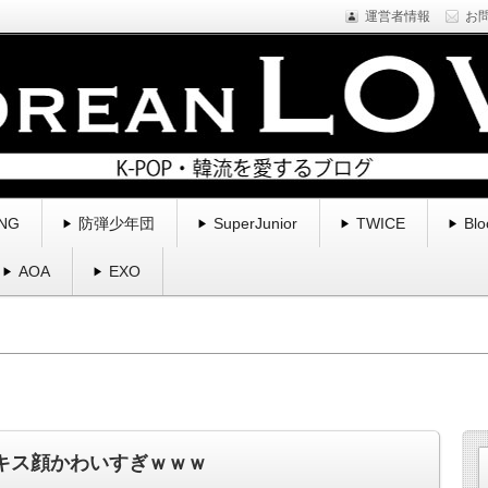
運営者情報
お
NE1などYGfamilyを中心に様々なアーティストのプロフィール・新
くブログ。
る | コリアンラブ
NG
防弾少年団
SuperJunior
TWICE
Blo
AOA
EXO
？キス顔かわいすぎｗｗｗ