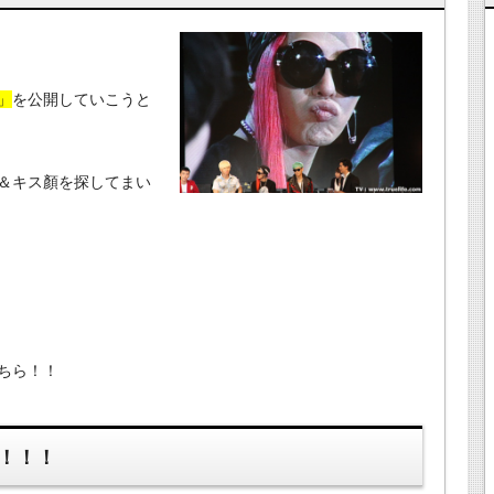
」
を公開していこうと
＆キス顏を探してまい
ちら！！
！！！