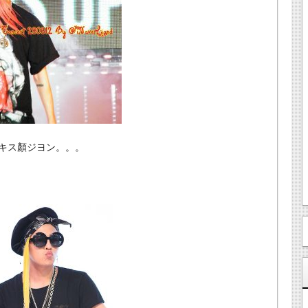
キス顏ジヨン。。。