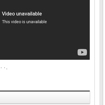
・・。
！