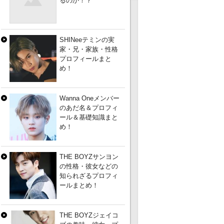
るのか！？
SHINeeテミンの実
家・兄・家族・性格
プロフィールまと
め！
Wanna Oneメンバー
のあだ名＆プロフィ
ール＆基礎知識まと
め！
THE BOYZサンヨン
の性格・彼女などの
知られざるプロフィ
ールまとめ！
THE BOYZジェイコ