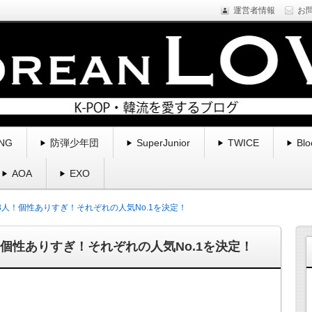
運営者情報
お
NE1などYGfamilyを中心に様々なアーティストのプロフィール・新
くブログ。
る | コリアンラブ
NG
防弾少年団
SuperJunior
TWICE
Blo
AOA
EXO
ー13人！個性ありすぎ！それぞれの人気No.1を決定！
人！個性ありすぎ！それぞれの人気No.1を決定！