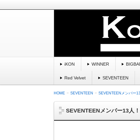
BIGBANG、winner、ikon、2
曲・スキャンダル・魅力を紹介してい
K-POP・韓国を愛す
iKON
WINNER
BIGBA
Red Velvet
SEVENTEEN
HOME
SEVENTEEN
SEVENTEENメンバ
SEVENTEENメンバー13