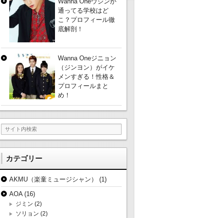
Wanna Oneウジンが
通ってる学校はど
こ？プロフィール徹
底解剖！
Wanna Oneジニョン
（ジンヨン）がイケ
メンすぎる！性格＆
プロフィールまと
め！
カテゴリー
AKMU（楽童ミュージシャン）
(1)
AOA
(16)
ジミン
(2)
ソリョン
(2)