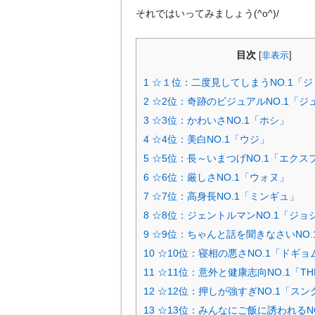
それではいってみましょう(^o^)/
目次
[
非表示
]
1
☆１位：二度見してしまうNO.1「
2
☆2位：奇跡のビジュアルNO.1「ジ
3
☆3位：かわいさNO.1「ホシ」
4
☆4位：美白NO.1「ウジ」
5
☆5位：長～いまつげNO.1「エクス
6
☆6位：厳しさNO.1「ウォヌ」
7
☆7位：高身長NO.1「ミンギュ」
8
☆8位：ジェントルマンNO.1「ジョ
9
☆9位：ちゃんと話を聞きなさいNO.
10
☆10位：寝相の悪さNO.1「ドギョ
11
☆11位：意外と健康志向NO.1「T
12
☆12位：押しが強すぎNO.1「スン
13
☆13位：みんなにご飯に誘われるN