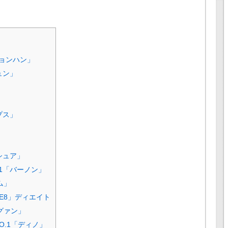
ジョンハン」
ュン」
プス」
シュア」
1「バーノン」
ム」
HE8」ディエイト
グァン」
O.1「ディノ」