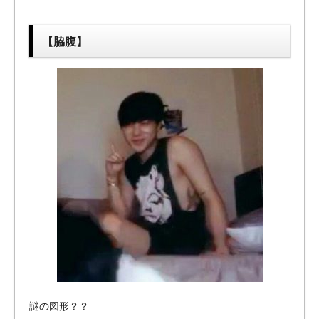
【脇腹】
謎の図形？？