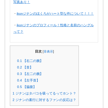
写真あり！
・
ikonジナンのほくろがハート型な件について！！！
・
ikonジナンのプロフィール！性格と名前のハングル
って？
目次
[
非表示
]
0.1
【右二の腕】
0.2
【首】
0.3
【左二の腕】
0.4
【左手首】
0.5
【脇腹】
1
ジナンはタバコを吸ってるってホント？
2
ジナンの素行に対するファンの反応は？