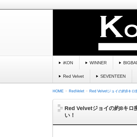
BIGBANG、winner、ikon、2
曲・スキャンダル・魅力を紹介してい
K-POP・韓国を愛す
iKON
WINNER
BIGBA
Red Velvet
SEVENTEEN
HOME
RedVelet
Red Velvetジョイの約
Red Velvetジョイの約
い！