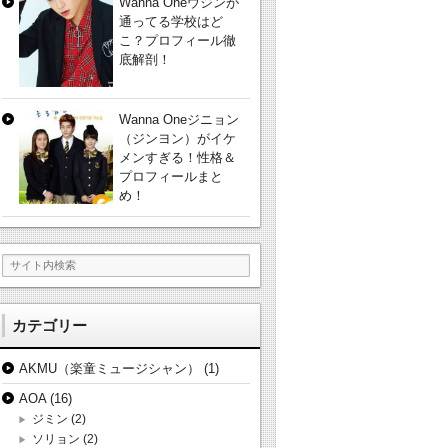
Wanna Oneウジンが
通ってる学校はど
こ？プロフィール徹
底解剖！
Wanna Oneジニョン
（ジンヨン）がイケ
メンすぎる！性格＆
プロフィールまと
め！
カテゴリー
AKMU（楽童ミュージシャン）
(1)
AOA
(16)
ジミン
(2)
ソリョン
(2)