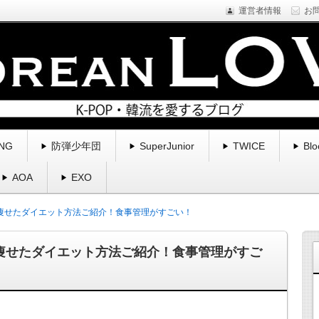
運営者情報
お
NE1などYGfamilyを中心に様々なアーティストのプロフィール・新
くブログ。
る | コリアンラブ
NG
防弾少年団
SuperJunior
TWICE
Blo
AOA
EXO
8キロ痩せたダイエット方法ご紹介！食事管理がすごい！
8キロ痩せたダイエット方法ご紹介！食事管理がすご