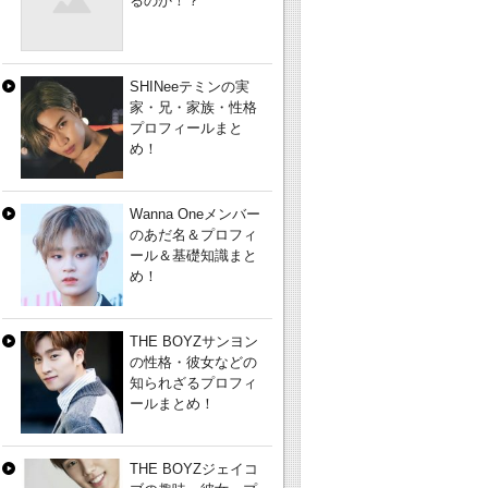
るのか！？
SHINeeテミンの実
家・兄・家族・性格
プロフィールまと
め！
Wanna Oneメンバー
のあだ名＆プロフィ
ール＆基礎知識まと
め！
THE BOYZサンヨン
の性格・彼女などの
知られざるプロフィ
ールまとめ！
THE BOYZジェイコ