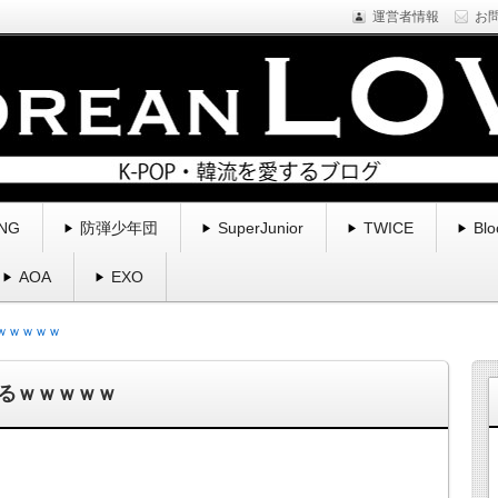
運営者情報
お
NE1などYGfamilyを中心に様々なアーティストのプロフィール・新
くブログ。
る | コリアンラブ
NG
防弾少年団
SuperJunior
TWICE
Blo
AOA
EXO
ｗｗｗｗｗ
るｗｗｗｗｗ