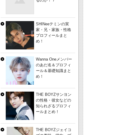
るのか！？
SHINeeテミンの実
家・兄・家族・性格
プロフィールまと
め！
Wanna Oneメンバー
のあだ名＆プロフィ
ール＆基礎知識まと
め！
THE BOYZサンヨン
の性格・彼女などの
知られざるプロフィ
ールまとめ！
THE BOYZジェイコ