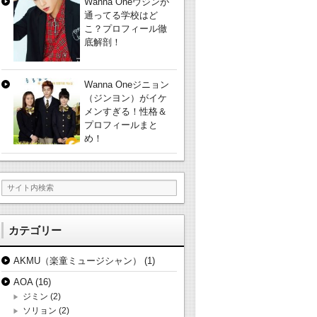
Wanna Oneウジンが
通ってる学校はど
こ？プロフィール徹
底解剖！
Wanna Oneジニョン
（ジンヨン）がイケ
メンすぎる！性格＆
プロフィールまと
め！
カテゴリー
AKMU（楽童ミュージシャン）
(1)
AOA
(16)
ジミン
(2)
ソリョン
(2)