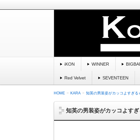
BIGBANG、winner、ikon、2
曲・スキャンダル・魅力を紹介してい
K-POP・韓国を愛す
iKON
WINNER
BIGBA
Red Velvet
SEVENTEEN
HOME
KARA
知英の男装姿がカッコよすぎる
知英の男装姿がカッコよすぎ