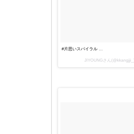
#片思いスパイラル …
JIYOUNGさん(@kkangj