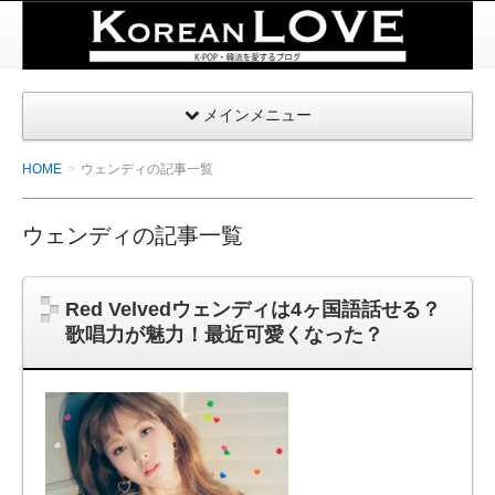
K-
POP・
韓国を
メインメニュー
愛する
| コリ
HOME
ウェンディの記事一覧
アンラ
ブ
ウェンディの記事一覧
Red Velvedウェンディは4ヶ国語話せる？
歌唱力が魅力！最近可愛くなった？