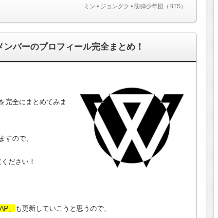
ミン
•
ジョングク
•
防弾少年団（BTS）
NERメンバーのプロフィール完全まとめ！
ルを完全にまとめてみま
ますので、
覧ください！
MAP」
も更新していこうと思うので、