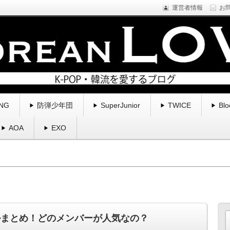
運営者情報
お
NE1などYGfamilyを中心に様々なアーティストのプロフィール・新
くブログ。
る | コリアンラブ
NG
防弾少年団
SuperJunior
TWICE
Blo
AOA
EXO
ルまとめ！どのメンバーが人気なの？