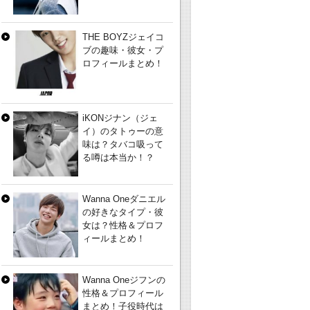
THE BOYZジェイコ
ブの趣味・彼女・プ
ロフィールまとめ！
iKONジナン（ジェ
イ）のタトゥーの意
味は？タバコ吸って
る噂は本当か！？
Wanna Oneダニエル
の好きなタイプ・彼
女は？性格＆プロフ
ィールまとめ！
Wanna Oneジフンの
性格＆プロフィール
まとめ！子役時代は