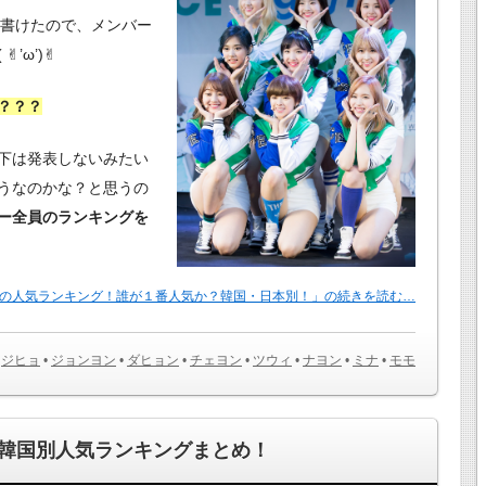
り書けたので、メンバー
ω’)✌︎
？？？
下は発表しないみたい
うなのかな？と思うの
ー全員のランキングを
バーの人気ランキング！誰が１番人気か？韓国・日本別！」の続きを読む…
•
ジヒョ
•
ジョンヨン
•
ダヒョン
•
チェヨン
•
ツウィ
•
ナヨン
•
ミナ
•
モモ
韓国別人気ランキングまとめ！