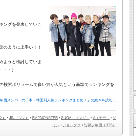
キングを発表していこ
鬼のように上手い！！
めようと検討していま
年・・・）
eでの検索ボリュームで多い方が人気という基準でランキングを
年団メンバーの日本・韓国別人気ランキングまとめ！」の続きを読む…
ソク）
•
JIN（ジン）
•
RAPMONSTER
•
SUGA（ユンギ）
•
V（テテ）
•
ジ
ミン
•
ジョングク
•
防弾少年団（BTS）