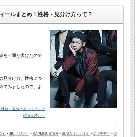
ィールまとめ！性格・見分け方って？
事を一通り書けたので
の見分け方、性格につ
めてみましたので、よ
！性格・見分け方って？」の
続きを読む…
ソク）
•
JIN（ジン）
•
RAPMONSTER
•
SUGA（ユンギ）
•
V（テテ）
•
ジ