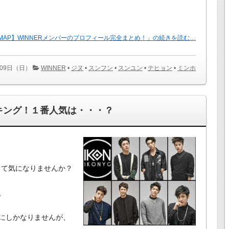
R MAP】WINNERメンバーのプロフィール完全まとめ！」の続きを読む…
月09日（日）
WINNER
•
ジヌ
•
スンフン
•
スンユン
•
テヒョン
•
ミンホ
ンキング！１番人気は・・・？
って気になりませんか？
、
にしかなりませんが、