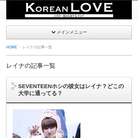
K-
POP・
韓国を
メインメニュー
愛する
| コリ
HOME
レイナの記事一覧
アンラ
ブ
レイナの記事一覧
SEVENTEENホシの彼女はレイナ？どこの
大学に通ってる？