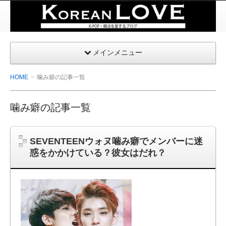
K-
POP・
韓国を
メインメニュー
愛する
| コリ
HOME
噛み癖の記事一覧
アンラ
ブ
噛み癖の記事一覧
SEVENTEENウォヌ噛み癖でメンバーに迷
惑をかかけている？彼女はだれ？