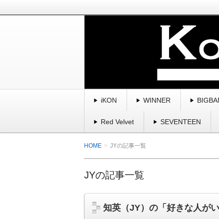
BIGBANG、winner、ikon、2
曲・スキャンダル・魅力を紹介してい
K-POP・韓国を愛す
iKON
WINNER
BIGBA
Red Velvet
SEVENTEEN
HOME
JYの記事一覧
JYの記事一覧
知英（JY）の「好きな人が