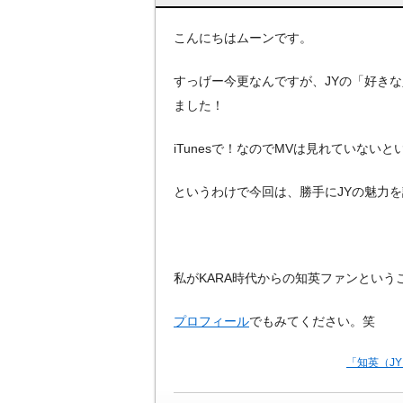
こんにちはムーンです。
すっげー今更なんですが、JYの「好き
ました！
iTunesで！なのでMVは見れていないと
というわけで今回は、勝手にJYの魅力を
私がKARA時代からの知英ファンという
プロフィール
でもみてください。笑
「知英（J