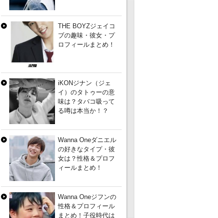
THE BOYZジェイコ
ブの趣味・彼女・プ
ロフィールまとめ！
iKONジナン（ジェ
イ）のタトゥーの意
味は？タバコ吸って
る噂は本当か！？
Wanna Oneダニエル
の好きなタイプ・彼
女は？性格＆プロフ
ィールまとめ！
Wanna Oneジフンの
性格＆プロフィール
まとめ！子役時代は