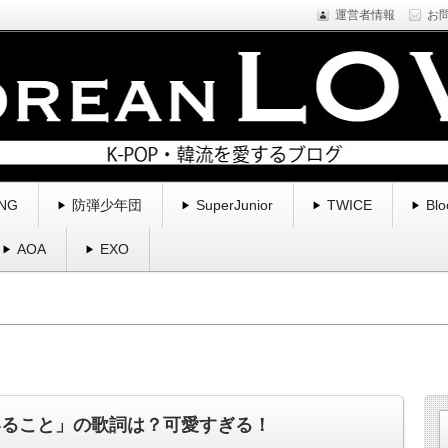
運営者情報
お
NE1などYGfamilyを中心に様々なアーティストのプロフィール・新
くブログ。
る | コリアンラブ
NG
防弾少年団
SuperJunior
TWICE
Blo
AOA
EXO
いること」の歌詞は？可愛すぎる！