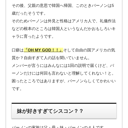
その後、父親の意思で韓国へ帰国、このときバーノンは5
歳だったそうです。
そのためバーノンは外見と性格はアメリカ人で、礼儀作法
などの根本のところは韓国人というなんだかおもしろいキ
ャラに育ったようです。
口癖は
「OH MY GOD！！」
そして自由の国アメリカの気
質か？自由すぎて人の話を聞いていません。
メンバーが言うにはみんなには1回の説明で届くけど、バ
ーノンだけには何回も言わないと理解してくれない！と。
困ったところではありますが、バーノンらしくてかわいい
です。
妹が好きすぎてシスコン？？
バーノンの家族は父・母・妹・バーノンの４人です。