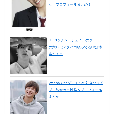
女・プロフィールまとめ！
iKONジナン（ジェイ）のタトゥー
の意味は？タバコ吸ってる噂は本
当か！？
Wanna Oneダニエルの好きなタイ
プ・彼女は？性格＆プロフィール
まとめ！