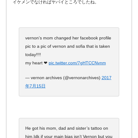
イケメンでなければヤバイところでしたね。
vernon’s mom changed her facebook profile
pic to a pic of vernon and sofia that is taken
today!!!!
my heart ❤
pic.twitter.com/7gHTCCNvnm
— vernon archives (@vernonarchives)
2017
年7月15日
He got his mom, dad and sister’s tattoo on
him.Idk if your main bias isn’t Vernon but you