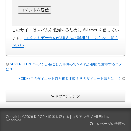
このサイトはスパムを低減するために Akismet を使ってい
ます。
コメントデータの処理方法の詳細はこちらをご覧く
ださい
。
SEVENTEENバーノンが起こした事件って？それが原因で謝罪するハメ
に？
EXIDハニのダイエット前と後を比較！そのダイエット法とは！？
サブコンテンツ
Copyright ©2026
K-POP・韓国を愛する | コリアンラブ
All Rights
Reserved.
このページの先頭へ