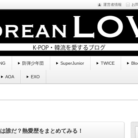
運営者情報
お
NE1などYGfamilyを中心に様々なアーティストのプロフィール・新
くブログ。
る | コリアンラブ
NG
防弾少年団
SuperJunior
TWICE
Blo
AOA
EXO
ンの彼女は誰だ？熱愛歴をまとめてみる！