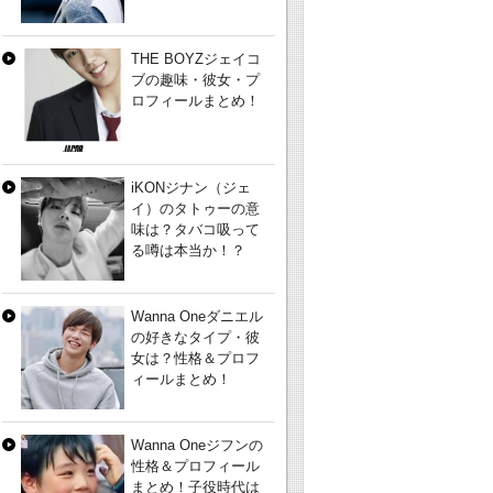
THE BOYZジェイコ
ブの趣味・彼女・プ
ロフィールまとめ！
iKONジナン（ジェ
イ）のタトゥーの意
味は？タバコ吸って
る噂は本当か！？
Wanna Oneダニエル
の好きなタイプ・彼
女は？性格＆プロフ
ィールまとめ！
Wanna Oneジフンの
性格＆プロフィール
まとめ！子役時代は