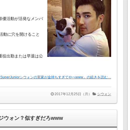
一番俳優活動が活発なメンバ
活動に穴を開けること
勤、重役出勤または早退は公
SuperJuniorシウォンの実家が金持ちすぎてやべwww」の続きを読む…
2017年12月25日（月）
シウォン
妹はジウォン？似すぎだろwww