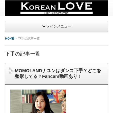
K-
POP・
韓国を
メインメニュー
愛する
| コリ
HOME
下手の記事一覧
アンラ
ブ
下手の記事一覧
MOMOLANDナユンはダンス下手？どこを
整形してる？Fancam動画あり！