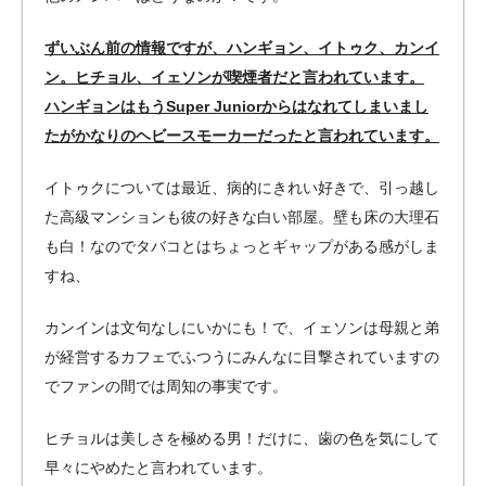
ずいぶん前の情報ですが、ハンギョン、イトゥク、カンイ
ン。ヒチョル、イェソンが喫煙者だと言われています。
ハンギョンはもうSuper Juniorからはなれてしまいまし
たがかなりのヘビースモーカーだったと言われています。
イトゥクについては最近、病的にきれい好きで、引っ越し
た高級マンションも彼の好きな白い部屋。壁も床の大理石
も白！なのでタバコとはちょっとギャップがある感がしま
すね、
カンインは文句なしにいかにも！で、イェソンは母親と弟
が経営するカフェでふつうにみんなに目撃されていますの
でファンの間では周知の事実です。
ヒチョルは美しさを極める男！だけに、歯の色を気にして
早々にやめたと言われています。