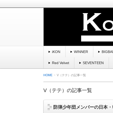
BIGBANG、winner、ikon、2
曲・スキャンダル・魅力を紹介してい
K-POP・韓国を愛す
iKON
WINNER
BIGBA
Red Velvet
SEVENTEEN
HOME
V（テテ）の記事一覧
V（テテ）の記事一覧
防弾少年団メンバーの日本・