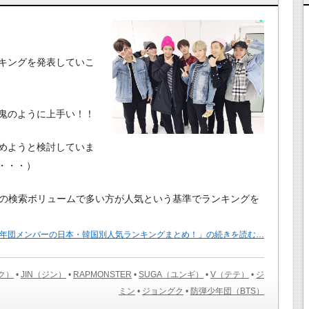
キングを発表していこ
鬼のように上手い！！
めようと検討していま
年・・・）
eでの検索ボリュームで多い方が人気という基準でランキングを
年団メンバーの日本・韓国別人気ランキングまとめ！」の続きを読む…
ソク）
•
JIN（ジン）
•
RAPMONSTER
•
SUGA（ユンギ）
•
V（テテ）
•
ジ
ミン
•
ジョングク
•
防弾少年団（BTS）