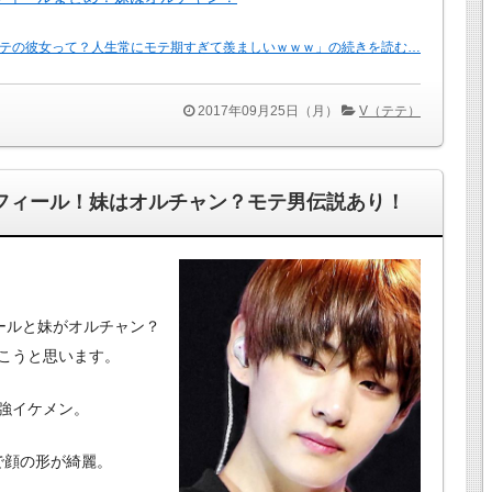
テの彼女って？人生常にモテ期すぎて羨ましいｗｗｗ」の続きを読む…
2017年09月25日（月）
V（テテ）
フィール！妹はオルチャン？モテ男伝説あり！
ールと妹がオルチャン？
こうと思います。
強イケメン。
で顔の形が綺麗。