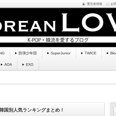
運営者情報
お
NE1などYGfamilyを中心に様々なアーティストのプロフィール・新
くブログ。
る | コリアンラブ
NG
防弾少年団
SuperJunior
TWICE
Blo
AOA
EXO
韓国別人気ランキングまとめ！