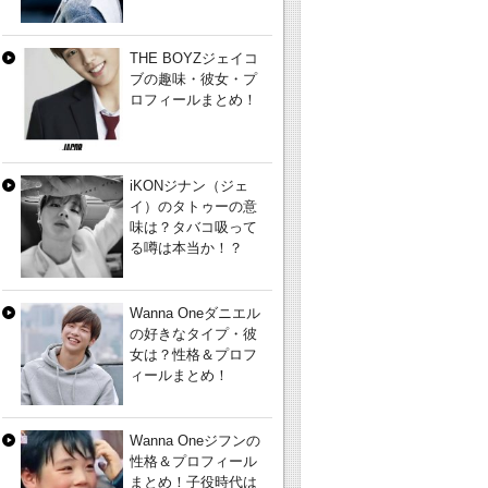
THE BOYZジェイコ
ブの趣味・彼女・プ
ロフィールまとめ！
iKONジナン（ジェ
イ）のタトゥーの意
味は？タバコ吸って
る噂は本当か！？
Wanna Oneダニエル
の好きなタイプ・彼
女は？性格＆プロフ
ィールまとめ！
Wanna Oneジフンの
性格＆プロフィール
まとめ！子役時代は