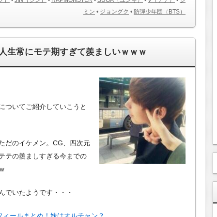
ミン
•
ジョングク
•
防弾少年団（BTS）
人生常にモテ期すぎて羨ましいｗｗｗ
についてご紹介していこうと
ただのイケメン。CG、四次元
テテの羨ましすぎる今までの
ｗ
んでいたようです・・・
フィールまとめ！妹はオルチャン？