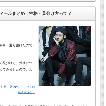
ィールまとめ！性格・見分け方って？
事を一通り書けたので
の見分け方、性格につ
めてみましたので、よ
！性格・見分け方って？」の
続きを読む…
ソク）
•
JIN（ジン）
•
RAPMONSTER
•
SUGA（ユンギ）
•
V（テテ）
•
ジ