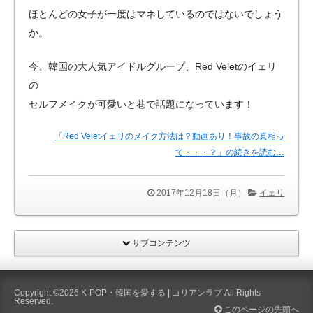
ほとんどの女子が一度はマネしているのではないでしょう
か。
今、韓国の大人気アイドルグループ、Red Veletのイェリ
の
セルフメイクが可愛いと巷で話題になっています！
「Red Veletイェリのメイク方法は？動画あり！事故の真相っ
て・・・？」の続きを読む…
2017年12月18日（月）
イェリ
サブコンテンツ
Copyright ©2026
K-POP・韓国を愛する | コリアンラブ
All Rights
Reserved.
このページの先頭へ