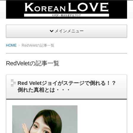
K-
POP・
韓国を
メインメニュー
愛する
| コリ
HOME
RedVeletの記事一覧
アンラ
ブ
RedVeletの記事一覧
Red Veletジョイがステージで倒れる！？
倒れた真相とは・・・